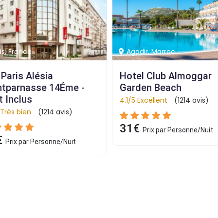
dir, Marroc
Tozeur, Tunisie
el Club Almoggar 
PALM BEACH PALACE 
den Beach
TOZEUR - All Inclusive
 Excellent
(1214 avis)
4.8/5 Excellent
(1214 avis)
€
63€
Prix par Personne/Nuit
Prix par Personne/Nuit