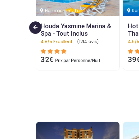
e
Korba, Tunisie
Aga
arina & 
Hotel Africa Jade 
Hot
s
Thalasso - Tout Inclus
Gar
 avis)
4.6/5 Excellent
(1214 avis)
4.1/5
39€
31
ne/Nuit
Prix par Personne/Nuit