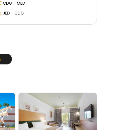
CDG - MED
JED - CDG
é