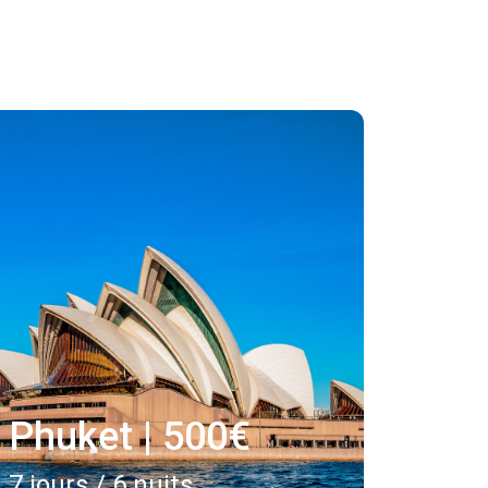
Phuket | 500€
7 jours / 6 nuits
La ville de Phuket, sur l'île de Phuket,
est la capitale de la province
thailandaise du même nom.
Phuket | 500€
7 jours / 6 nuits