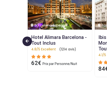
Paris, France
Aga
rcelona - 
Ibis Paris Alésia 
Hot
Montparnasse 14Éme - 
Gar
Tout Inclus
 avis)
4.1/5
4.1/5 Très bien
(1214 avis)
31
ne/Nuit
84€
Prix par Personne/Nuit