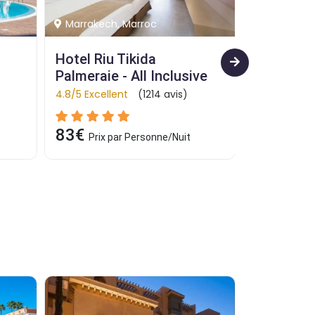
Hammamet, Tunisie
Korba, Tun
Houda Yasmine Marina & 
Hotel Afr
ve
Spa - Tout Inclus
Thalasso 
4.8/5 Excellent
(1214 avis)
4.6/5 Excell
32€
39€
Prix par Personne/Nuit
Prix p