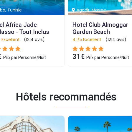
dir, Marroc
Marrakech, Marroc
el Club Almoggar 
Hotel Riu Tikida 
den Beach
Palmeraie - All Inclusi
 Excellent
(1214 avis)
4.8/5 Excellent
(1214 avis)
€
83€
Prix par Personne/Nuit
Prix par Personne/Nuit
Hôtels recommandés